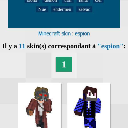
blond
démon
tron
fanta
ciel
Nue
endermen
zelvac
Minecraft skin : espion
Il y a
11
skin(s) correspondant à
"espion"
:
1