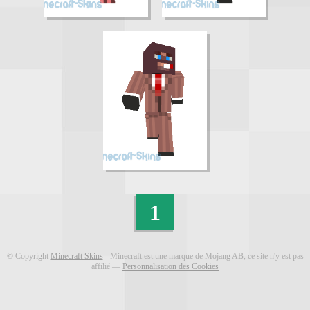
1
© Copyright
Minecraft Skins
- Minecraft est une marque de Mojang AB, ce site n'y est pas
affilié ―
Personnalisation des Cookies