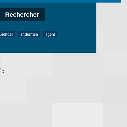
Slender
endermen
agent
"
: