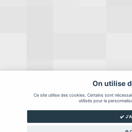
Appliquer
Retour à l'accueil
© Copyright
Minecraft Skins
- Minecraft est une marque de Mojang AB, ce site n'y est pas
affilié ―
Personnalisation des Cookies
On utilise 
Ce site utilise des cookies. Certains sont nécessa
utilisés pour la personnalis
✔️ J
⚙️ 